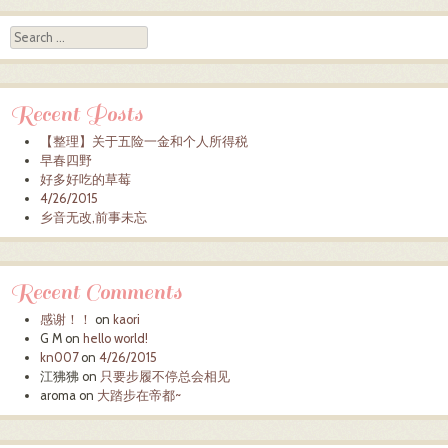
Search
Recent Posts
【整理】关于五险一金和个人所得税
早春四野
好多好吃的草莓
4/26/2015
乡音无改,前事未忘
Recent Comments
感谢！！
on
kaori
G M
on
hello world!
kn007
on
4/26/2015
江狒狒
on
只要步履不停总会相见
aroma
on
大踏步在帝都~