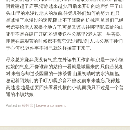
附近建起了庙宇,清静越来越少,再后来开矿的炮声炸平了山
头,山里的水浸过老人的坟前,任凭儿孙们如何的努力,也只
是减慢了水漫过的速度,阻止不了隆隆的机械声.舅舅们已经
考虑要给老人家换个地方了,可是又该去往哪里呢,四处的山
哪里不是在建厂开矿,难道要送往公墓里?老人家一生善良,
即使在最艰苦的时候都不曾忘记过帮助别人,去公墓子孙们
于心何忍,这件事不得已就这样搁置下来了.
母亲总算嫌弃我没有气质,在外读书工作多年,仍是一身小镇
姑娘的气息,不像谁家的姑娘一看就是城里来的,只能苦笑相
对.未曾忘却过茶园里的一抹茶香,山里初晴时的水汽氤氲,
总记着阿姨们的千叮万嘱,乡音不曾改,前事未能忘,飞得越
高越远,越是想要回头看看扎根的小镇,而我只不过是一个普
通的小镇姑娘.
Posted in
碎碎念
|
Leave a comment
Post navigation