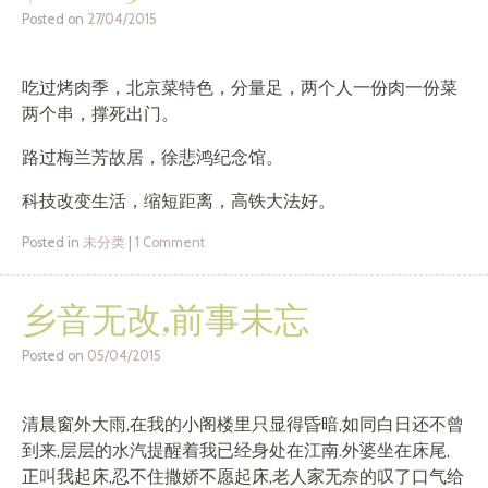
Posted on
27/04/2015
吃过烤肉季，北京菜特色，分量足，两个人一份肉一份菜
两个串，撑死出门。
路过梅兰芳故居，徐悲鸿纪念馆。
科技改变生活，缩短距离，高铁大法好。
Posted in
未分类
|
1 Comment
乡音无改,前事未忘
Posted on
05/04/2015
清晨窗外大雨,在我的小阁楼里只显得昏暗,如同白日还不曾
到来,层层的水汽提醒着我已经身处在江南.外婆坐在床尾,
正叫我起床,忍不住撒娇不愿起床,老人家无奈的叹了口气给