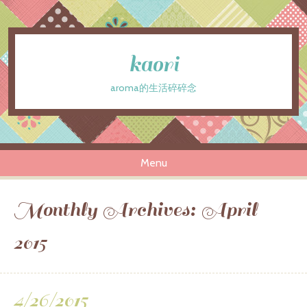
kaori
aroma的生活碎碎念
Menu
Skip to content
Monthly Archives:
April
2015
4/26/2015