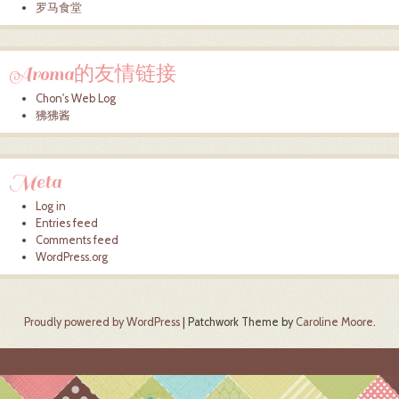
罗马食堂
Aroma的友情链接
Chon's Web Log
狒狒酱
Meta
Log in
Entries feed
Comments feed
WordPress.org
Proudly powered by WordPress
|
Patchwork Theme by
Caroline Moore
.