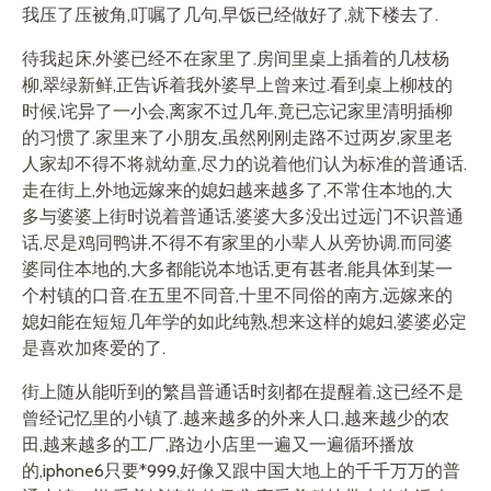
我压了压被角,叮嘱了几句,早饭已经做好了,就下楼去了.
待我起床,外婆已经不在家里了.房间里桌上插着的几枝杨
柳,翠绿新鲜,正告诉着我外婆早上曾来过.看到桌上柳枝的
时候,诧异了一小会,离家不过几年,竟已忘记家里清明插柳
的习惯了.家里来了小朋友,虽然刚刚走路不过两岁,家里老
人家却不得不将就幼童,尽力的说着他们认为标准的普通话.
走在街上,外地远嫁来的媳妇越来越多了,不常住本地的,大
多与婆婆上街时说着普通话,婆婆大多没出过远门不识普通
话,尽是鸡同鸭讲,不得不有家里的小辈人从旁协调.而同婆
婆同住本地的,大多都能说本地话,更有甚者,能具体到某一
个村镇的口音.在五里不同音,十里不同俗的南方,远嫁来的
媳妇能在短短几年学的如此纯熟,想来这样的媳妇,婆婆必定
是喜欢加疼爱的了.
街上随从能听到的繁昌普通话时刻都在提醒着,这已经不是
曾经记忆里的小镇了.越来越多的外来人口,越来越少的农
田,越来越多的工厂,路边小店里一遍又一遍循环播放
的,iphone6只要*999,好像又跟中国大地上的千千万万的普