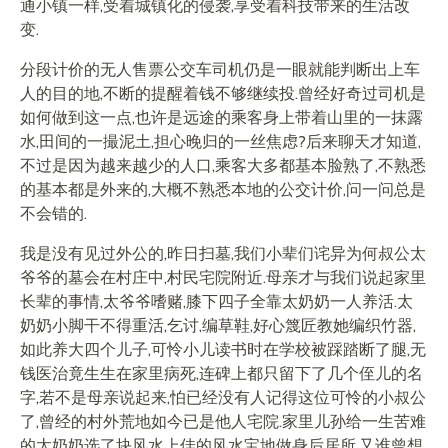
通小镇一样,受着城镇化的侵袭,享受着科技带来的生活改
变.
分段计价的无人售票公交车司机仍是一眼就能判断出上车
人的目的地,不断的提醒着钱不够继续投.曾经好奇过司机是
如何做到这一点,也许是远途的乘客身上带着山里的一抹露
水,田间的一撮泥土,担心晚归的一丝焦虑?后来聊天才知道,
不过是因为越来越少的人口,乘客大多都基本脸熟了,不熟悉
的基本都是外来的,大概不熟悉本地的公交计价,问一问总是
不会错的.
我是没有见过外公的,昨日扫墓,我们小辈们诧异为何叔公太
爷爷的墓会在村庄中,村民宅院附近.母亲才与我们说起家里
长辈的事情,太爷爷嗜赌,膝下四子全靠太奶奶一人养活.太
奶奶小脚干不得重活,乞讨,编草鞋,好心篾匠教她编织竹器,
如此养大四个儿子,可怜小儿读书时在学校被踩踏断了腿,无
钱医治竟生生在家里病死,连碑上都只留下了几个侄儿的名
字,若不是母亲说起来,怕已经没有人记得这位可怜的小叔公
了,曾经的村外荒地如今已是他人宅院.家里儿孙给一生苦难
的太奶奶选了块风水上佳的风水宝地做身后居所,又谁曾想,