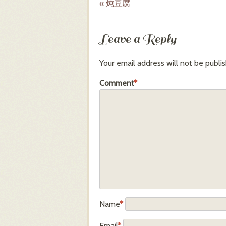
«
炖豆腐
Post navigation
Leave a Reply
Your email address will not be publi
Comment
*
Name
*
Email
*