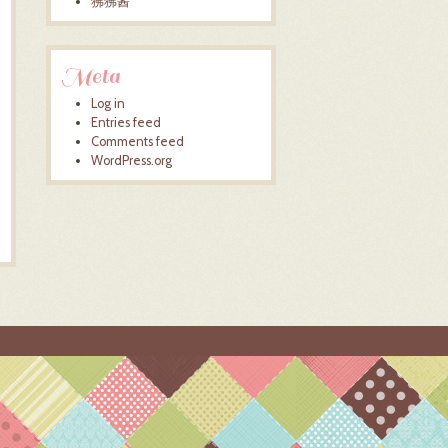
狒狒酱
Meta
Log in
Entries feed
Comments feed
WordPress.org