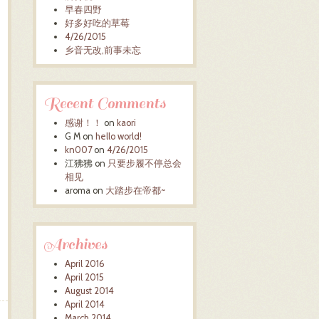
早春四野
好多好吃的草莓
4/26/2015
乡音无改,前事未忘
Recent Comments
感谢！！
on
kaori
G M
on
hello world!
kn007
on
4/26/2015
江狒狒
on
只要步履不停总会
相见
aroma
on
大踏步在帝都~
Archives
April 2016
April 2015
August 2014
April 2014
March 2014