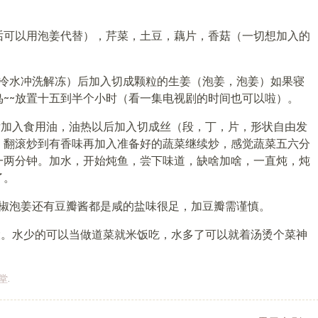
话可以用泡姜代替），芹菜，土豆，藕片，香菇（一切想加入的
好冷水冲洗解冻）后加入切成颗粒的生姜（泡姜，泡姜）如果寝
~~放置十五到半个小时（看一集电视剧的时间也可以啦）。
后加入食用油，油热以后加入切成丝（段，丁，片，形状自由发
，翻滚炒到有香味再加入准备好的蔬菜继续炒，感觉蔬菜五六分
一两分钟。加水，开始炖鱼，尝下味道，缺啥加啥，一直炖，炖
了。
泡椒泡姜还有豆瓣酱都是咸的盐味很足，加豆瓣需谨慎。
大。水少的可以当做道菜就米饭吃，水多了可以就着汤烫个菜神
堂
.