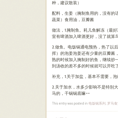
种，建议散装）
配料，生姜（腌制鱼用的，没有的
蔬菜）食用油，豆瓣酱
做法，1.腌制鱼。耗儿鱼解冻（最
室有啤酒加入啤酒更好，没了就算鸟
2.做鱼。电饭锅通电预热，热了以
挥）的泡姜泡姜还有少量的豆瓣酱
熟的时候加入腌制好的鱼，继续炒
到汤收的差不多的时候就可以开吃
补充，1.关于加盐，基本不需要，
2.关于加水，水多少影响不是特别
马的，干锅锅底嘛~~
This entry was posted in
电饭锅系列
,
罗马食