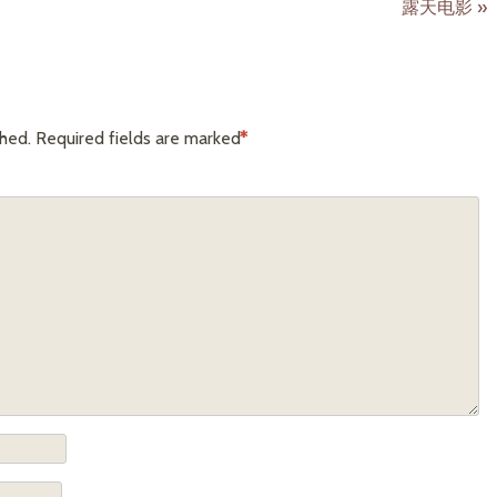
露天电影
»
shed.
Required fields are marked
*