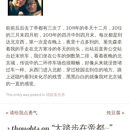
前前后后去了帝都有三次了，2011年的冬天十二月，2012
的三月末四月初，2013年的四月中到四月末。每次都是到
达北京西，第一次是在晚上，夜里十点多到的。葱先森牵
着我的手走在北方寒冷的冬天的街头，出站后直奔公交站
台赶末班车，我们坐在公车的倒数第二排，看着夜晚的北
京城，传说中的二环停车场也很顺畅，好像从来就没曾堵
过车一样。从西门进入北邮，穿过校园去到住的地方。路
上还隐约看到未化尽的残雪，黑黑白白的就像我对北京城
的一直的感觉。
This entry was posted in
喵眼看世界
.
«
请给我点勇气
炖豆腐
»
Post navigation
2 thoughts on “
大踏步在帝都~
”