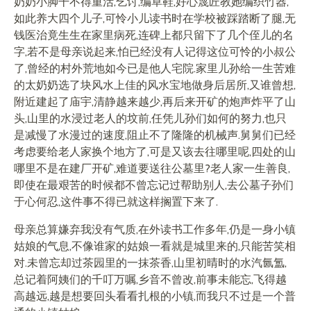
奶奶小脚干不得重活,乞讨,编草鞋,好心篾匠教她编织竹器,
如此养大四个儿子,可怜小儿读书时在学校被踩踏断了腿,无
钱医治竟生生在家里病死,连碑上都只留下了几个侄儿的名
字,若不是母亲说起来,怕已经没有人记得这位可怜的小叔公
了,曾经的村外荒地如今已是他人宅院.家里儿孙给一生苦难
的太奶奶选了块风水上佳的风水宝地做身后居所,又谁曾想,
附近建起了庙宇,清静越来越少,再后来开矿的炮声炸平了山
头,山里的水浸过老人的坟前,任凭儿孙们如何的努力,也只
是减慢了水漫过的速度,阻止不了隆隆的机械声.舅舅们已经
考虑要给老人家换个地方了,可是又该去往哪里呢,四处的山
哪里不是在建厂开矿,难道要送往公墓里?老人家一生善良,
即使在最艰苦的时候都不曾忘记过帮助别人,去公墓子孙们
于心何忍,这件事不得已就这样搁置下来了.
母亲总算嫌弃我没有气质,在外读书工作多年,仍是一身小镇
姑娘的气息,不像谁家的姑娘一看就是城里来的,只能苦笑相
对.未曾忘却过茶园里的一抹茶香,山里初晴时的水汽氤氲,
总记着阿姨们的千叮万嘱,乡音不曾改,前事未能忘,飞得越
高越远,越是想要回头看看扎根的小镇,而我只不过是一个普