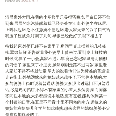
Posted on
05/04/2015
清晨窗外大雨,在我的小阁楼里只显得昏暗,如同白日还不曾
到来,层层的水汽提醒着我已经身处在江南.外婆坐在床尾,
正叫我起床,忍不住撒娇不愿起床,老人家无奈的叹了口气给
我压了压被角,叮嘱了几句,早饭已经做好了,就下楼去了.
待我起床,外婆已经不在家里了.房间里桌上插着的几枝杨
柳,翠绿新鲜,正告诉着我外婆早上曾来过.看到桌上柳枝的
时候,诧异了一小会,离家不过几年,竟已忘记家里清明插柳
的习惯了.家里来了小朋友,虽然刚刚走路不过两岁,家里老
人家却不得不将就幼童,尽力的说着他们认为标准的普通话.
走在街上,外地远嫁来的媳妇越来越多了,不常住本地的,大
多与婆婆上街时说着普通话,婆婆大多没出过远门不识普通
话,尽是鸡同鸭讲,不得不有家里的小辈人从旁协调.而同婆
婆同住本地的,大多都能说本地话,更有甚者,能具体到某一
个村镇的口音.在五里不同音,十里不同俗的南方,远嫁来的
媳妇能在短短几年学的如此纯熟,想来这样的媳妇,婆婆必定
是喜欢加疼爱的了.