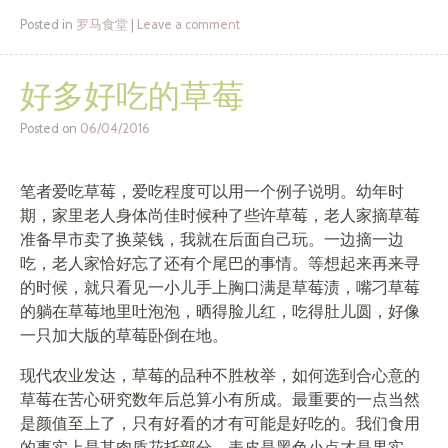
Posted in
罗马食堂
|
Leave a comment
好多好吃的草莓
Posted on
06/04/2016
笔者爱吃草莓，爱吃程度可以用一个例子说明。幼年时
期，家里老人身体尚佳时候种了些许草莓，老人家摘草莓
准备早市卖了换菜钱，我就在后面自己玩。一边摘一边
吃，老人家恰好忘了还有个尾巴的事情。等想起来再来寻
的时候，就只看见一小儿手上胸口满是草莓渍，嘴刁草莓
的躺在草莓地里吐泡泡，晒得脸儿红，吃得肚儿圆，好像
一只加大版的草莓卧倒在地。
现代农业发达，草莓的品种不胜枚举，如何选到合心意的
草莓在苦心研究数年后总算小有所成。最重要的一点当然
是颜值至上了，只有好看的才有可能是好吃的。我们食用
的事实上是其肉质花托部分，表皮是黑色小点才是果实。