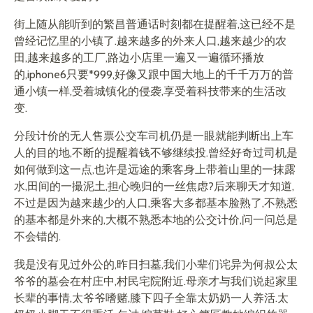
街上随从能听到的繁昌普通话时刻都在提醒着,这已经不是
曾经记忆里的小镇了.越来越多的外来人口,越来越少的农
田,越来越多的工厂,路边小店里一遍又一遍循环播放
的,iphone6只要*999,好像又跟中国大地上的千千万万的普
通小镇一样,受着城镇化的侵袭,享受着科技带来的生活改
变.
分段计价的无人售票公交车司机仍是一眼就能判断出上车
人的目的地,不断的提醒着钱不够继续投.曾经好奇过司机是
如何做到这一点,也许是远途的乘客身上带着山里的一抹露
水,田间的一撮泥土,担心晚归的一丝焦虑?后来聊天才知道,
不过是因为越来越少的人口,乘客大多都基本脸熟了,不熟悉
的基本都是外来的,大概不熟悉本地的公交计价,问一问总是
不会错的.
我是没有见过外公的,昨日扫墓,我们小辈们诧异为何叔公太
爷爷的墓会在村庄中,村民宅院附近.母亲才与我们说起家里
长辈的事情,太爷爷嗜赌,膝下四子全靠太奶奶一人养活.太