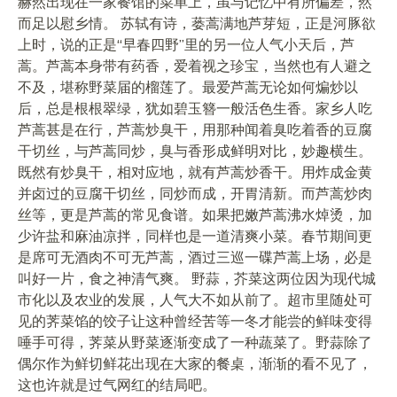
赫然出现在一家餐馆的菜单上，虽与记忆中有所偏差，然
而足以慰乡情。 苏轼有诗，蒌蒿满地芦芽短，正是河豚欲
上时，说的正是“早春四野”里的另一位人气小天后，芦
蒿。芦蒿本身带有药香，爱着视之珍宝，当然也有人避之
不及，堪称野菜届的榴莲了。最爱芦蒿无论如何煸炒以
后，总是根根翠绿，犹如碧玉簪一般活色生香。家乡人吃
芦蒿甚是在行，芦蒿炒臭干，用那种闻着臭吃着香的豆腐
干切丝，与芦蒿同炒，臭与香形成鲜明对比，妙趣横生。
既然有炒臭干，相对应地，就有芦蒿炒香干。用炸成金黄
并卤过的豆腐干切丝，同炒而成，开胃清新。而芦蒿炒肉
丝等，更是芦蒿的常见食谱。如果把嫩芦蒿沸水焯烫，加
少许盐和麻油凉拌，同样也是一道清爽小菜。春节期间更
是席可无酒肉不可无芦蒿，酒过三巡一碟芦蒿上场，必是
叫好一片，食之神清气爽。 野蒜，芥菜这两位因为现代城
市化以及农业的发展，人气大不如从前了。超市里随处可
见的荠菜馅的饺子让这种曾经苦等一冬才能尝的鲜味变得
唾手可得，荠菜从野菜逐渐变成了一种蔬菜了。野蒜除了
偶尔作为鲜切鲜花出现在大家的餐桌，渐渐的看不见了，
这也许就是过气网红的结局吧。