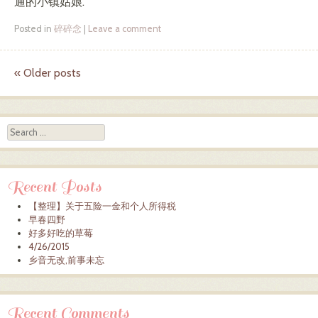
通的小镇姑娘.
Posted in
碎碎念
|
Leave a comment
«
Older posts
Post navigation
Search
Recent Posts
【整理】关于五险一金和个人所得税
早春四野
好多好吃的草莓
4/26/2015
乡音无改,前事未忘
Recent Comments