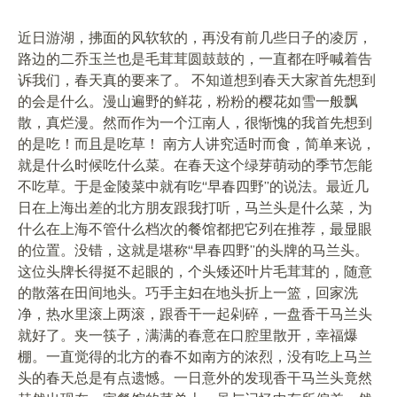
近日游湖，拂面的风软软的，再没有前几些日子的凌厉，
路边的二乔玉兰也是毛茸茸圆鼓鼓的，一直都在呼喊着告
诉我们，春天真的要来了。 不知道想到春天大家首先想到
的会是什么。漫山遍野的鲜花，粉粉的樱花如雪一般飘
散，真烂漫。然而作为一个江南人，很惭愧的我首先想到
的是吃！而且是吃草！ 南方人讲究适时而食，简单来说，
就是什么时候吃什么菜。在春天这个绿芽萌动的季节怎能
不吃草。于是金陵菜中就有吃“早春四野”的说法。最近几
日在上海出差的北方朋友跟我打听，马兰头是什么菜，为
什么在上海不管什么档次的餐馆都把它列在推荐，最显眼
的位置。没错，这就是堪称“早春四野”的头牌的马兰头。
这位头牌长得挺不起眼的，个头矮还叶片毛茸茸的，随意
的散落在田间地头。巧手主妇在地头折上一篮，回家洗
净，热水里滚上两滚，跟香干一起剁碎，一盘香干马兰头
就好了。夹一筷子，满满的春意在口腔里散开，幸福爆
棚。一直觉得的北方的春不如南方的浓烈，没有吃上马兰
头的春天总是有点遗憾。一日意外的发现香干马兰头竟然