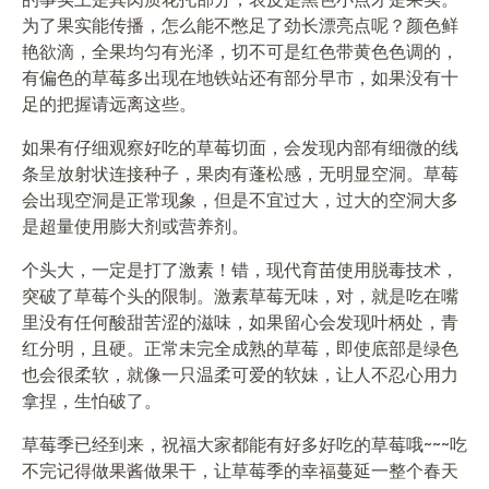
为了果实能传播，怎么能不憋足了劲长漂亮点呢？颜色鲜
艳欲滴，全果均匀有光泽，切不可是红色带黄色色调的，
有偏色的草莓多出现在地铁站还有部分早市，如果没有十
足的把握请远离这些。
如果有仔细观察好吃的草莓切面，会发现内部有细微的线
条呈放射状连接种子，果肉有蓬松感，无明显空洞。草莓
会出现空洞是正常现象，但是不宜过大，过大的空洞大多
是超量使用膨大剂或营养剂。
个头大，一定是打了激素！错，现代育苗使用脱毒技术，
突破了草莓个头的限制。激素草莓无味，对，就是吃在嘴
里没有任何酸甜苦涩的滋味，如果留心会发现叶柄处，青
红分明，且硬。正常未完全成熟的草莓，即使底部是绿色
也会很柔软，就像一只温柔可爱的软妹，让人不忍心用力
拿捏，生怕破了。
草莓季已经到来，祝福大家都能有好多好吃的草莓哦~~~吃
不完记得做果酱做果干，让草莓季的幸福蔓延一整个春天