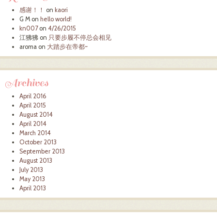
感谢！！
on
kaori
G M
on
hello world!
kn007
on
4/26/2015
江狒狒
on
只要步履不停总会相见
aroma
on
大踏步在帝都~
Archives
April 2016
April 2015
August 2014
April 2014
March 2014
October 2013
September 2013
August 2013
July 2013
May 2013
April 2013